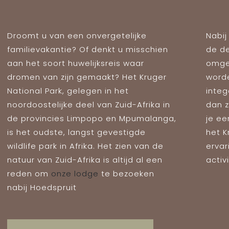
Droomt u van een onvergetelijke
Nabij
familievakantie? Of denkt u misschien
de de
aan het soort huwelijksreis waar
omge
dromen van zijn gemaakt? Het Kruger
worde
National Park, gelegen in het
integ
noordoostelijke deel van Zuid-Afrika in
dan z
de provincies Limpopo en Mpumalanga,
je ee
is het oudste, langst gevestigde
het K
wildlife park in Afrika. Het zien van de
ervar
natuur van Zuid-Afrika is altijd al een
activ
reden om
onze lodge
te bezoeken
nabij Hoedspruit