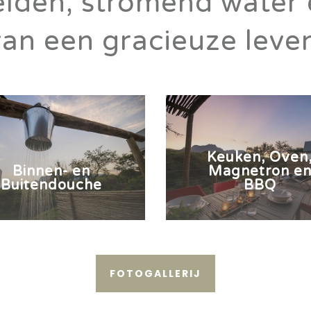
lden, stromend water 
van een gracieuze levens
Keuken, Oven
Binnen- en
Magnetron e
Buitendouche
BBQ
FOTOGALLERIJ