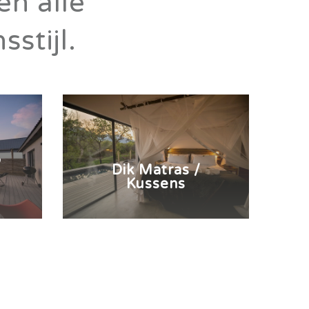
en alle
stijl.
,
n
Dik Matras /
Kussens