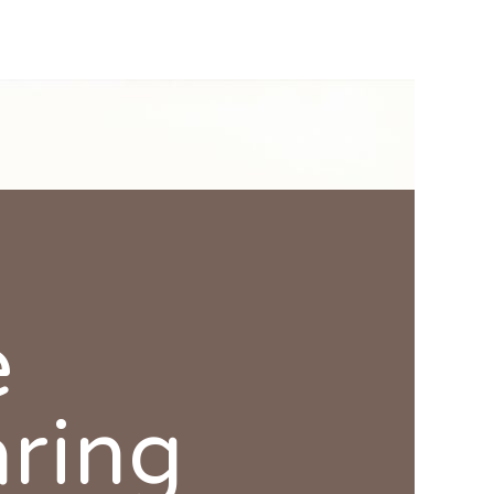
e
aring